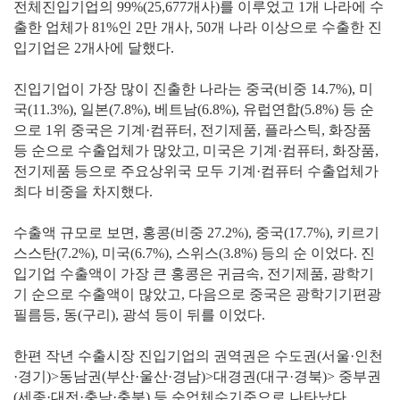
전체진입기업의 99%(25,677개사)를 이루었고 1개 나라에 수
출한 업체가 81%인 2만 개사, 50개 나라 이상으로 수출한 진
입기업은 2개사에 달했다.
진입기업이 가장 많이 진출한 나라는 중국(비중 14.7%), 미
국(11.3%), 일본(7.8%), 베트남(6.8%), 유럽연합(5.8%) 등 순
으로 1위 중국은 기계·컴퓨터, 전기제품, 플라스틱, 화장품
등 순으로 수출업체가 많았고, 미국은 기계·컴퓨터, 화장품,
전기제품 등으로 주요상위국 모두 기계·컴퓨터 수출업체가
최다 비중을 차지했다.
수출액 규모로 보면, 홍콩(비중 27.2%), 중국(17.7%), 키르기
스스탄(7.2%), 미국(6.7%), 스위스(3.8%) 등의 순 이었다. 진
입기업 수출액이 가장 큰 홍콩은 귀금속, 전기제품, 광학기
기 순으로 수출액이 많았고, 다음으로 중국은 광학기기편광
필름등, 동(구리), 광석 등이 뒤를 이었다.
한편 작년 수출시장 진입기업의 권역권은 수도권(서울·인천
·경기)>동남권(부산·울산·경남)>대경권(대구·경북)> 중부권
(세종·대전·충남·충북) 등 순업체수기준으로 나타났다.