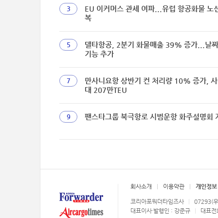
EU 이커머스 관세 여파...유럽 항공화물 노
3
복
델타항공, 2분기 화물매출 39% 증가...날
5
기능 추가
만사니요항 상반기 컨 처리량 10% 증가, 사
7
대 207만TEU
팬스타그룹 북극항로 시범운항 화주설명회 
9
회사소개
이용약관
개인정보
코리아포워더타임즈사
07293(
대표이사·발행인 : 강준규
대표전화 