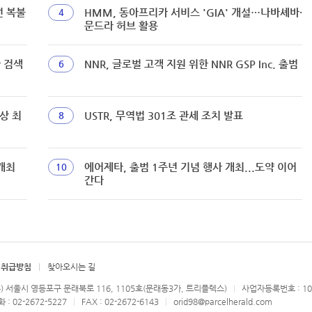
선 복불
HMM, 동아프리카 서비스 'GIA' 개설…나바셰바·
4
문드라 허브 활용
짜 검색
NNR, 글로벌 고객 지원 위한 NNR GSP Inc. 출범
6
상 최
USTR, 무역법 301조 관세 조치 발표
8
개최
에어제타, 출범 1주년 기념 행사 개최...도약 이어
10
간다
 취급방침
찾아오시는 길
우) 서울시 영등포구 문래북로 116, 1105호(문래동3가, 트리플렉스)
사업자등록번호 : 107
: 02-2672-5227
FAX : 02-2672-6143
orid98@parcelherald.com