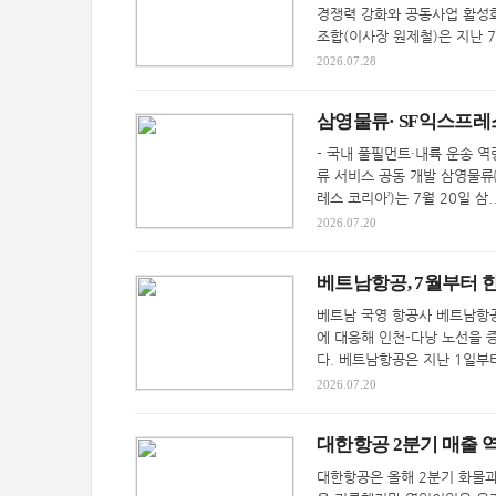
경쟁력 강화와 공동사업 활성
조합(이사장 원제철)은 지난 7월
2026.07.28
삼영물류· SF익스프레
- 국내 풀필먼트·내륙 운송 
류 서비스 공동 개발 삼영물류
레스 코리아’)는 7월 20일 삼.
2026.07.20
베트남항공, 7월부터 한
베트남 국영 항공사 베트남항공
에 대응해 인천-다낭 노선을 증
다. 베트남항공은 지난 1일부터
2026.07.20
대한항공 2분기 매출 
대한항공은 올해 2분기 화물과