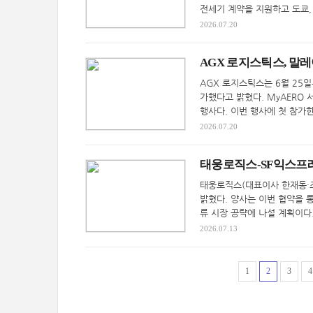
전세기 계약을 지원하고 도쿄,
2026.07.20
AGX 로지스틱스, 말레이
AGX 로지스틱스는 6월 25일
가했다고 밝혔다. MyAERO
행사다. 이번 행사에 첫 참가한
2026.07.20
태웅로직스-SF익스프레
태웅로직스(대표이사 한재동·조
밝혔다. 양사는 이번 협약을 
류 시장 공략에 나설 계획이다.
2026.07.13
1
2
3
4