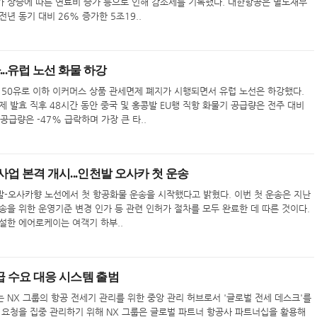
 상승에 따른 연료비 증가 등으로 인해 감소세를 기록했다. 대한항공은 별도재무
전년 동기 대비 26% 증가한 5조19..
...유럽 노선 화물 하강
 150유로 이하 이커머스 상품 관세면제 폐지가 시행되면서 유럽 노선은 하강했다.
 규제 발효 직후 48시간 동안 중국 및 홍콩발 EU행 직항 화물기 공급량은 전주 대비
공급량은 -47% 급락하며 가장 큰 타..
업 본격 개시...인천발 오사카 첫 운송
-오사카향 노선에서 첫 항공화물 운송을 시작했다고 밝혔다. 이번 첫 운송은 지난
을 위한 운영기준 변경 인가 등 관련 인허가 절차를 모두 완료한 데 따른 것이다.
설한 에어로케이는 여객기 하부..
긴급 수요 대응 시스템 출범
는 NX 그룹의 항공 전세기 관리를 위한 중앙 관리 허브로서 '글로벌 전세 데스크'를
 요청을 집중 관리하기 위해 NX 그룹은 글로벌 파트너 항공사 파트너십을 활용해