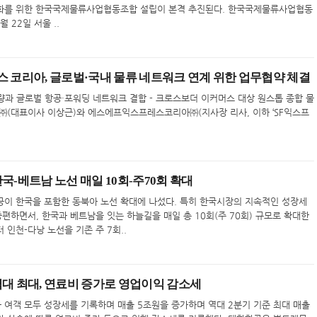
화를 위한 한국국제물류사업협동조합 설립이 본격 추진된다. 한국국제물류사업협동
 22일 서울 ..
스 코리아, 글로벌·국내 물류 네트워크 연계 위한 업무협약 체결
역량과 글로벌 항공·포워딩 네트워크 결합 - 크로스보더 이커머스 대상 원스톱 종합 물
㈜(대표이사 이상근)와 에스에프익스프레스코리아㈜(지사장 리사, 이하 ‘SF익스프
.
국-베트남 노선 매일 10회-주70회 확대
이 한국을 포함한 동북아 노선 확대에 나섰다. 특히 한국시장의 지속적인 성장세
편하면서, 한국과 베트남을 잇는 하늘길을 매일 총 10회(주 70회) 규모로 확대한
 인천-다낭 노선을 기존 주 7회..
역대 최대, 연료비 증가로 영업이익 감소세
 여객 모두 성장세를 기록하며 매출 5조원을 증가하며 역대 2분기 기준 최대 매출