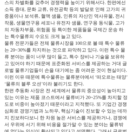
스의 차별화를 갖추어 경쟁력을 높이기 위해서다. 한편에선
소득 증대, 문화 교류, 유전공학 등의 발달로 인해 고가의 귀
중품이나 보석류, 혈액 샘플, 인류의 자산인 역사유물, 전시
작품, 생물연구용 세포나 유전자 샘플, 연구용 동식물, 고가
의 자동차부품, 위험품 등 특이한 제품들을 국제간 운송 하
는 특수물류의 수요도 크게 늘고 있다.
물류 전문가들은 전체 물류시장을 100으로 볼 때 특수 물류
는 20~30%를 차지하는 것으로 파악하고 있다. 이런 특수 물
류 분야는 품이 너무 많이 들고, 특수 장비나 기술을 보유하
고 있어야 하기 때문에 표준화된 서비스를 제공하는 거대 글
로벌 물류기업들이 손을 대기에는 좀 어려운 것이 현실이다.
이런 이유 때문에 특수물류는 물류분야에서 ‘떠오르는 태양’
‘물류의 블루 오션’이라 불리기도 한다.
한편 추동화 사장은 전 세계에서 물류의 중요성이 높아지고
있는 이유는 제품 코스트에서 물류비가 20~25%를 차지할 정
도로 비중이 높아졌기 때문이라고 지적했다. 또 기업간 경쟁
심화로 경영기법과 노하우, 핵심기술이 진보할 수 있는 데까
지 진보하다보니 한 차원 높은 서비스를 제공하거나, 경쟁에
서 우위에 서기 위해 비용을 절가말 수 있는 분야는 물류밖
에 없다는 인식이 확산되고 있다고 설명했다. 그래서 글로벌