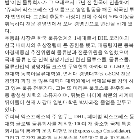
벌’이란 물류회사가 그 모태로서 17년 전 한국에 진출하여
‘쥬피터 익스프레스’란 이름으로 영업활동을 해온 외국인 투
자 법인이다. 그런데 추동화 사장이 전체 주식이 50% 이상을
취득하여 전문 경영인에서 오너 경영인으로 변신을 하게 됐
다.
추동화 사장은 한국 물류업계의 1세대로서 DHL 코리아의
한국 내에서의 위상정립에 큰 공헌을 했고, 대통령자문 동북
아경제중심 추진위원회 물류분과 전문위원을 역임했으며
국내 물류 전문 인력 양성기관인 한진 물류스쿨, 물류스쿨,
물류산업의 경영자들 코스인 무역협회 아카데미 GLMP, 인
천대학 동북아물류대학원, 연세대 경영대학원 e-SCM 전문
경영자 과정 등 많은 대학과 대학원에서 국제물류를 강의 하
고 있는 물류 전문가다. 그는 또 마라톤 풀코스를 완주하는
등 왕성한 체력의 소유자이며, 뒤늦은 나이에 학문의 세계에
뛰어들어 현재 서강대 일반대학원 박사과정 졸업을 앞두고
있다.
쥬피터 익스프레스의 주 업무는 DHL, 페더럴 익스프레스 등
대형 글로벌 물류회사를 제외한 100여 개 중소형 국제 특송
회사들의 통관과 운송 대행업문(Express cargo Consolidator),
그리고 도착지 통관과 보세운송을 생략함으로써 항공특송